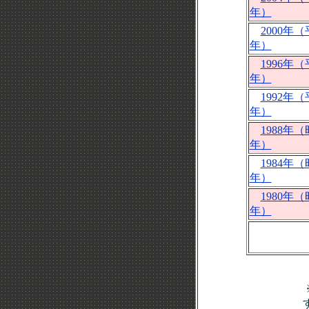
年）
2000年（
年）
1996年（
年）
1992年（
年）
1988年（
年）
1984年（
年）
1980年（
年）