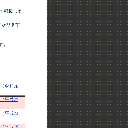
で掲載しま
かかります。
す。
9年（令和元
年（平成27
年（平成23
年（平成19