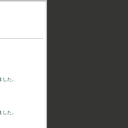
ました。
ました。