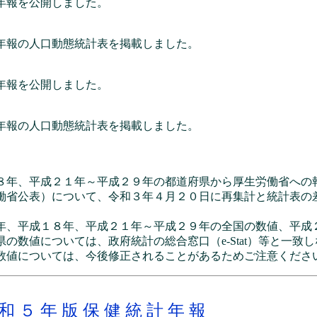
年報を公開しました。
年報の人口動態統計表を掲載しました。
年報を公開しました。
年報の人口動態統計表を掲載しました。
８年、平成２１年～平成２９年の都道府県から厚生労働省への
働省公表）について、令和３年４月２０日に再集計と統計表の
年、平成１８年、平成２１年～平成２９年の全国の数値、平成
の数値については、政府統計の総合窓口（e-Stat）等と一致
数値については、今後修正されることがあるためご注意くださ
和 ５ 年 版 保 健 統 計 年 報