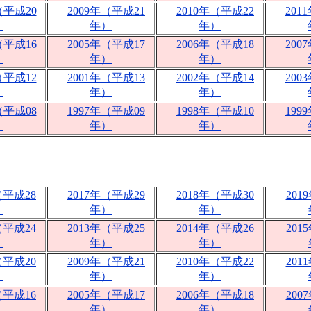
（平成20
2009年（平成21
2010年（平成22
201
）
年）
年）
（平成16
2005年（平成17
2006年（平成18
200
）
年）
年）
（平成12
2001年（平成13
2002年（平成14
200
）
年）
年）
（平成08
1997年（平成09
1998年（平成10
199
）
年）
年）
（平成28
2017年（平成29
2018年（平成30
20
）
年）
年）
（平成24
2013年（平成25
2014年（平成26
201
）
年）
年）
（平成20
2009年（平成21
2010年（平成22
201
）
年）
年）
（平成16
2005年（平成17
2006年（平成18
200
）
年）
年）