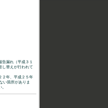
報告漏れ（平成３１
差し替えが行われて
２２年、平成２５年
しない箇所がありま
い。