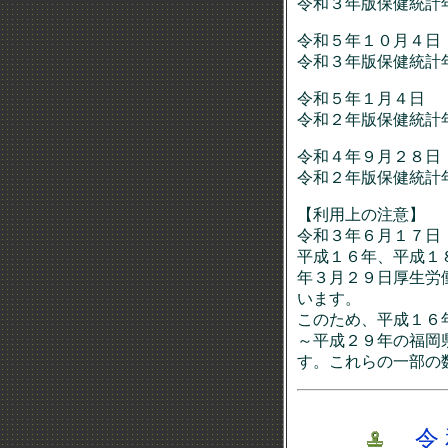
令和３年版保健統計
令和５年１０月４日
令和３年版保健統計
令和５年１月４日
令和２年版保健統計
令和４年９月２８日
令和２年版保健統計
【利用上の注意】
令和３年６月１７日
平成１６年、平成１
年３月２９日厚生労
います。
このため、平成１６
～平成２９年の福岡県
す。これらの一部の
令 