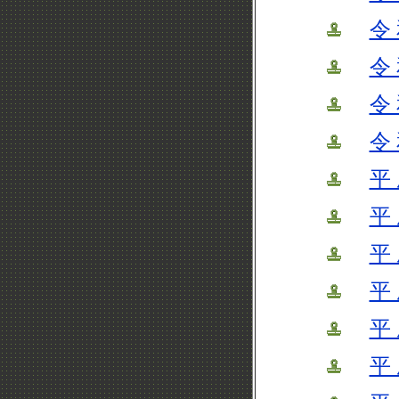
令 
令 
令 
令 
平 
平 
平 
平 
平 
平 