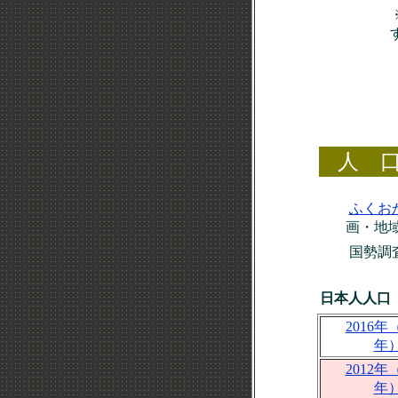
人 
ふくお
画・地
国勢調
日本人人口
2016年
年
2012年
年