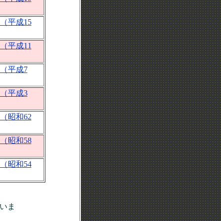
年（平成15
年（平成11
年（平成7
年（平成3
年（昭和62
年（昭和58
年（昭和54
ていま