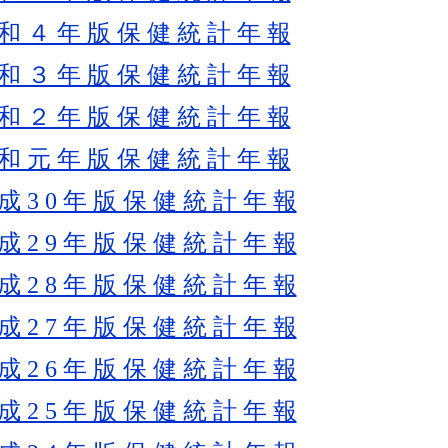
和 ４ 年 版 保 健 統 計 年 報
和 ３ 年 版 保 健 統 計 年 報
和 ２ 年 版 保 健 統 計 年 報
和 元 年 版 保 健 統 計 年 報
成 3 0 年 版 保 健 統 計 年 報
成 2 9 年 版 保 健 統 計 年 報
成 2 8 年 版 保 健 統 計 年 報
成 2 7 年 版 保 健 統 計 年 報
成 2 6 年 版 保 健 統 計 年 報
成 2 5 年 版 保 健 統 計 年 報